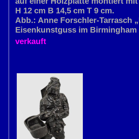
auf einer Holzplatte montiert mit
H 12 cm B 14,5 cm T 9 cm.
Abb.: Anne Forschler-Tarrasch 
Eisenkunstguss im Birmingham Mu
verkauft