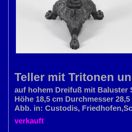
Teller mit Tritonen
auf hohem Dreifuß mit Baluster S
Höhe 18,5 cm Durchmesser 28,5
Abb. in: Custodis, Friedhofen,S
verkauft