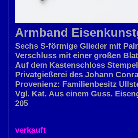
Armband Eisenkunst
Sechs S-förmige Glieder mit Pa
Verschluss mit einer großen Blat
Auf dem Kastenschloss Stempe
Privatgießerei des Johann Conra
Provenienz: Familienbesitz Ullst
Vgl. Kat. Aus einem Guss. Eiseng
205
verkauft