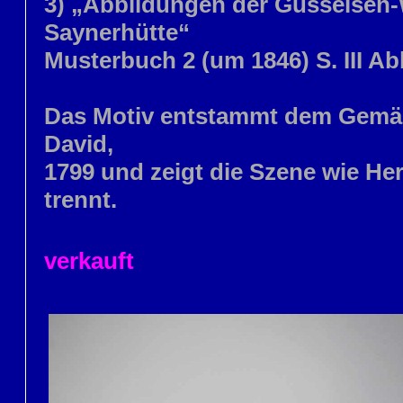
3) „Abbildungen der Gusseisen-
Saynerhütte“
Musterbuch 2 (um 1846) S. III Ab
Das Motiv entstammt dem Gemäl
David,
1799 und zeigt die Szene wie Her
trennt.
verkauft