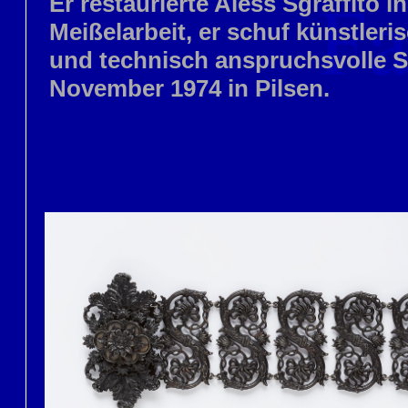
Er restaurierte Alešs Sgraffito 
Meißelarbeit, er schuf künstleri
und technisch anspruchsvolle S
November 1974 in Pilsen.